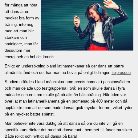
för många att höra
att dans är en
mycket bra form av
träning; inte nog
med att man blir
starkare och
smidigare, man får
dessutom mer
energi och en hel del kondis.
Enligt en undersökning bland latinamerikaner så ger dans ett bättre
allmäntillstånd och det har man nu bevis på enligt tidningen
Expressen
.
Studien utfördes bland människor som precis hamnat i pensionsåldern
och man delade upp testgrupperna i två: en som skulle dansa i fyra
månader och en som skulle gå på allmän hälsoträning. När tiden var
över lät man latinamerikanerna gå en promenad på 400 meter och då
upptäckte man att de som hade dansat gick mycket fortare, vilket tyder
på en mycket bättre spänst.
Man behöver inte vara duktig på att dansa så om du inte vill gå en
specifik kurs räcker det med att dansa runt i hemmet till favoritmusiken.
Både roligt och nyttigt så dansa på bara!