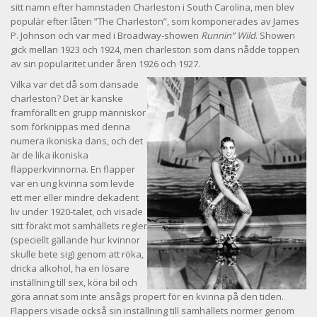
sitt namn efter hamnstaden Charleston i South Carolina, men blev
populär efter låten ”The Charleston”, som komponerades av James
P. Johnson och var med i Broadway-showen
Runnin” Wild
. Showen
gick mellan 1923 och 1924, men charleston som dans nådde toppen
av sin popularitet under åren 1926 och 1927.
Vilka var det då som dansade
charleston? Det är kanske
framförallt en grupp människor
som förknippas med denna
numera ikoniska dans, och det
är de lika ikoniska
flapperkvinnorna. En flapper
var en ung kvinna som levde
ett mer eller mindre dekadent
liv under 1920-talet, och visade
sitt förakt mot samhällets regler
(speciellt gällande hur kvinnor
skulle bete sig) genom att röka,
dricka alkohol, ha en lösare
inställning till sex, köra bil och
göra annat som inte ansågs propert för en kvinna på den tiden.
Flappers visade också sin inställning till samhällets normer genom