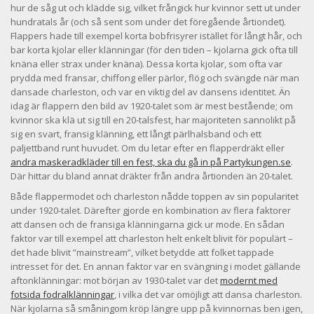
hur de såg ut och klädde sig, vilket frångick hur kvinnor sett ut under
hundratals år (och så sent som under det föregående årtiondet).
Flappers hade till exempel korta bobfrisyrer istället för långt hår, och
bar korta kjolar eller klänningar (för den tiden – kjolarna gick ofta till
knäna eller strax under knäna). Dessa korta kjolar, som ofta var
prydda med fransar, chiffong eller pärlor, flög och svängde när man
dansade charleston, och var en viktig del av dansens identitet. Än
idag är flappern den bild av 1920-talet som är mest bestående; om
kvinnor ska klä ut sig till en 20-talsfest, har majoriteten sannolikt på
sig en svart, fransig klänning, ett långt pärlhalsband och ett
paljettband runt huvudet. Om du letar efter en flapperdräkt eller
andra maskeradkläder till en fest, ska du gå in på Partykungen.se
.
Där hittar du bland annat dräkter från andra årtionden än 20-talet.
Både flappermodet och charleston nådde toppen av sin popularitet
under 1920-talet. Därefter gjorde en kombination av flera faktorer
att dansen och de fransiga klänningarna gick ur mode. En sådan
faktor var till exempel att charleston helt enkelt blivit för populärt –
det hade blivit ”mainstream”, vilket betydde att folket tappade
intresset för det. En annan faktor var en svängning i modet gällande
aftonklänningar: mot början av 1930-talet var det
modernt med
fotsida fodralklänningar
, i vilka det var omöjligt att dansa charleston.
När kjolarna så småningom kröp längre upp på kvinnornas ben igen,