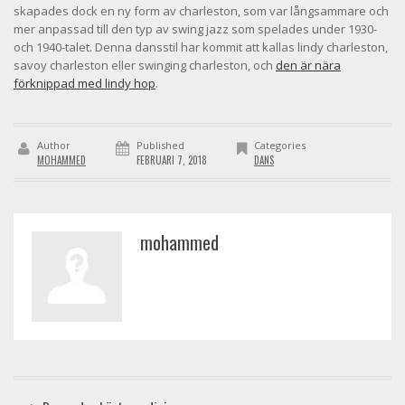
skapades dock en ny form av charleston, som var långsammare och
mer anpassad till den typ av swing jazz som spelades under 1930-
och 1940-talet. Denna dansstil har kommit att kallas lindy charleston,
savoy charleston eller swinging charleston, och
den är nära
förknippad med lindy hop
.
Author
Published
Categories
MOHAMMED
FEBRUARI 7, 2018
DANS
mohammed