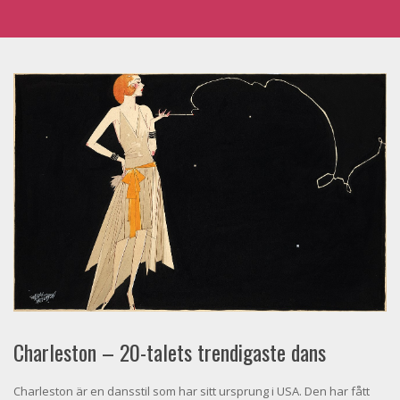
Charleston – 20-talets trendigaste dans
Charleston är en dansstil som har sitt ursprung i USA. Den har fått